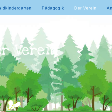
ldkindergarten
Pädagogik
Der Verein
A
r Verein